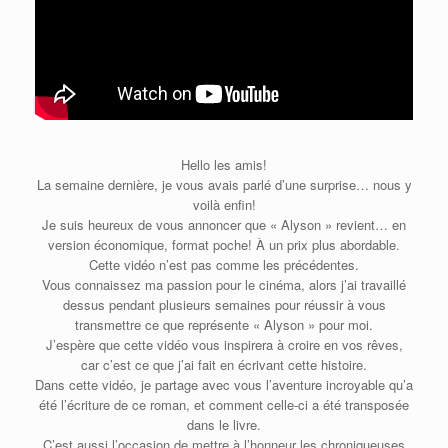
Hello les amis!
La semaine dernière, je vous avais parlé d’une surprise… nous y
voilà enfin!
Je suis heureux de vous annoncer que « Alyson » revient… en
version économique, format poche! À un prix plus abordable.
Cette vidéo n’est pas comme les précédentes.
Vous connaissez ma passion pour le cinéma, alors j’ai travaillé
dessus pendant plusieurs semaines pour réussir à vous
transmettre ce que représente « Alyson » pour moi.
J’espère que cette vidéo vous inspirera à croire en vos rêves,
car c’est ce que j’ai fait en écrivant cette histoire.
Dans cette vidéo, je partage avec vous l’aventure incroyable qu’a
été l’écriture de ce roman, et comment celle-ci a été transposée
dans le livre.
C’est aussi l’occasion de mettre à l’honneur les chroniqueuses