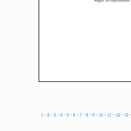
1
–
2
–
3
–
4
–
5
–
6
–
7
–
8
–
9
–
10
–
11
–
12
–
13