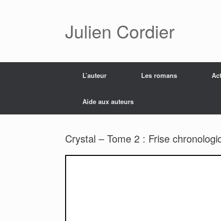
Skip
to
content
Julien Cordier
L’auteur
Les romans
Act
Aide aux auteurs
Crystal – Tome 2 : Frise chronologi