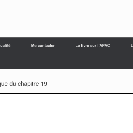
ualité
Me contacter
Le livre sur l’APAC
L
que du chapitre 19