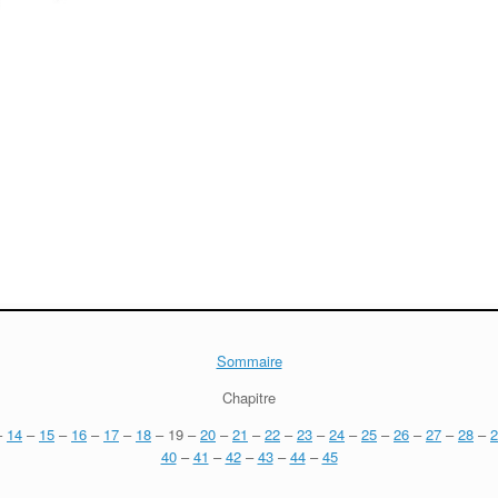
Sommaire
Chapitre
–
14
–
15
–
16
–
17
–
18
– 19 –
20
–
21
–
22
–
23
–
24
–
25
–
26
–
27
–
28
–
2
40
–
41
–
42
–
43
–
44
–
45